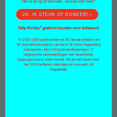
Het is er op of eronder – doe je ook mee?
JA, IK STEUN OF DONEER!
Help Motley* gratis te houden voor iedereen!
*In 2023-2024 publiceerden we 312 nieuwe artikelen van
97 verschillende auteurs, van wie er 18 onder begeleiding
debuteerden, bijna 100 podcastafleveringen, 17
langlopende samenwerkingen, een lessenreeks,
zaalprogramma en online events. Het archief bevat meer
dan 3.500 artikelen, interviews en podcasts, vrij
toegankelijk.