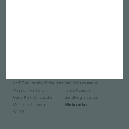
Félix González-Torres
Alle kunstenaars
Locaties
Stedelijk Museum
Rietveld academie
Amsterdam
Kunstmuseum Den Haag
ArtEZ studium generale
Bonnefanten
Nest
Teylers Museum
Gerrit Rietveld Academie
Das Leben am Haverkamp
Marres
TENT Rotterdam
Oude Kerk
Framer Framed
ArtEZ university of the Arts
Van Abbemuseum
Museum de Pont
Fries Museum
Oude Kerk Amsterdam
Sandberg Instituut
Museum Arnhem
Alle locaties
W139