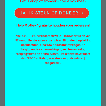
Het is er op of eronder – doe je ook mee?
JA, IK STEUN OF DONEER!
Help Motley* gratis te houden voor iedereen!
*In 2023-2024 publiceerden we 312 nieuwe artikelen van
97 verschillende auteurs, van wie er 18 onder begeleiding
debuteerden, bijna 100 podcastafleveringen, 17
langlopende samenwerkingen, een lessenreeks,
zaalprogramma en online events. Het archief bevat meer
dan 3.500 artikelen, interviews en podcasts, vrij
toegankelijk.
Waarom Maria
Magdalena een queer
icon is geworden