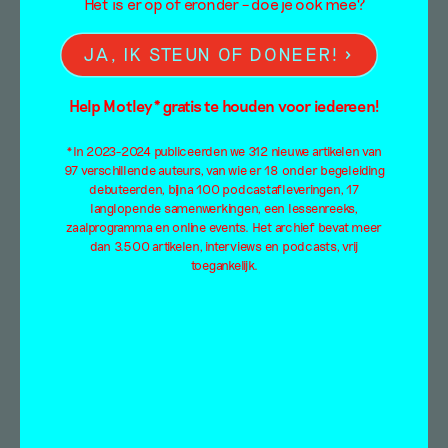
Het is er op of eronder – doe je ook mee?
JA, IK STEUN OF DONEER!
Help Motley* gratis te houden voor iedereen!
*In 2023-2024 publiceerden we 312 nieuwe artikelen van
97 verschillende auteurs, van wie er 18 onder begeleiding
debuteerden, bijna 100 podcastafleveringen, 17
langlopende samenwerkingen, een lessenreeks,
zaalprogramma en online events. Het archief bevat meer
dan 3.500 artikelen, interviews en podcasts, vrij
toegankelijk.
KUNST
IS LANG:
Bart Eysink Smeets
Podcast