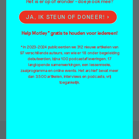
Het is er op of eronder – doe je ook mee?
bezoek aan Fenduq
JA, IK STEUN OF DONEER!
Tentoonstellingsbespreking
Ilse van der Velden en Lieneke Hulshof
Help Motley* gratis te houden voor iedereen!
3 mei 2019
*In 2023-2024 publiceerden we 312 nieuwe artikelen van
De komst van de industrialisatie heeft vele
97 verschillende auteurs, van wie er 18 onder begeleiding
banen van de kaart gehaald. De hand wordt
debuteerden, bijna 100 podcastafleveringen, 17
steeds onbelangrijker en daar lijdt…
langlopende samenwerkingen, een lessenreeks,
zaalprogramma en online events. Het archief bevat meer
dan 3.500 artikelen, interviews en podcasts, vrij
toegankelijk.