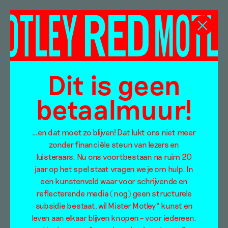
Éric van Hove
Dit is geen
betaalmuur!
…en dat moet zo blijven! Dat lukt ons niet meer
zonder financiële steun van lezers en
luisteraars. Nu ons voortbestaan na ruim 20
jaar op het spel staat vragen we je om hulp. In
een kunstenveld waar voor schrijvende en
reflecterende media (nog) geen structurele
Met wat er voor
subsidie bestaat, wil Mister Motley* kunst en
handen is – Een
leven aan elkaar blijven knopen – voor iedereen.