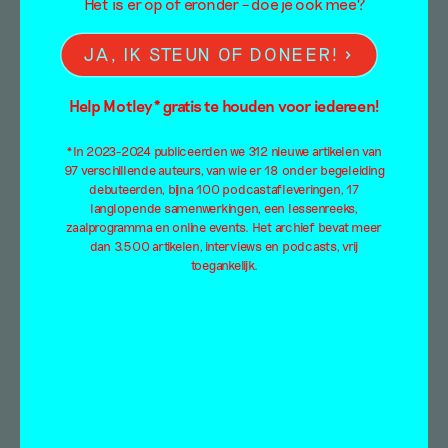
Het is er op of eronder – doe je ook mee?
JA, IK STEUN OF DONEER!
Help Motley* gratis te houden voor iedereen!
*In 2023-2024 publiceerden we 312 nieuwe artikelen van
97 verschillende auteurs, van wie er 18 onder begeleiding
debuteerden, bijna 100 podcastafleveringen, 17
langlopende samenwerkingen, een lessenreeks,
zaalprogramma en online events. Het archief bevat meer
dan 3.500 artikelen, interviews en podcasts, vrij
toegankelijk.
Tomaat, mandarijn,
lavendel, basilicum,
banaan en kobalt – over