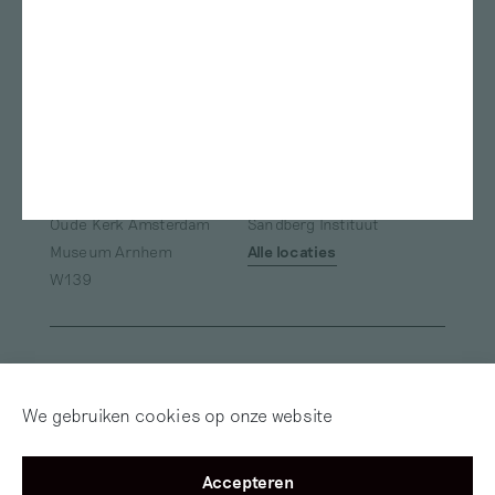
Amsterdam
Kunstmuseum Den Haag
ArtEZ studium generale
Bonnefanten
Nest
Teylers Museum
Gerrit Rietveld Academie
Das Leben am Haverkamp
Marres
TENT Rotterdam
Oude Kerk
Framer Framed
ArtEZ university of the Arts
Van Abbemuseum
Museum de Pont
Fries Museum
Oude Kerk Amsterdam
Sandberg Instituut
Museum Arnhem
Alle locaties
W139
Inloggen
Word abonnee! | Over
Red Motley – Steun
We gebruiken cookies op onze website
Mijn Motley
of Doneer!
Accepteren
©2012 — 2026
Mister Motley
Tolhuisweg 2
1031 CL