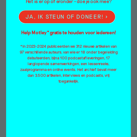
Het is er op of eronder – doe je ook mee?
JA, IK STEUN OF DONEER!
Help Motley* gratis te houden voor iedereen!
*In 2023-2024 publiceerden we 312 nieuwe artikelen van
97 verschillende auteurs, van wie er 18 onder begeleiding
debuteerden, bijna 100 podcastafleveringen, 17
langlopende samenwerkingen, een lessenreeks,
zaalprogramma en online events. Het archief bevat meer
dan 3.500 artikelen, interviews en podcasts, vrij
toegankelijk.
KUNST
IS LANG:
Job Wouters