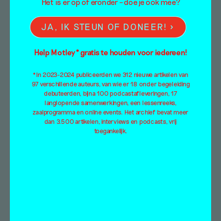
Het is er op of eronder – doe je ook mee?
JA, IK STEUN OF DONEER!
Help Motley* gratis te houden voor iedereen!
*In 2023-2024 publiceerden we 312 nieuwe artikelen van
97 verschillende auteurs, van wie er 18 onder begeleiding
debuteerden, bijna 100 podcastafleveringen, 17
langlopende samenwerkingen, een lessenreeks,
zaalprogramma en online events. Het archief bevat meer
dan 3.500 artikelen, interviews en podcasts, vrij
“In de huidige
toegankelijk.
kunstwereld wil ik
geen kunstenaar zijn”
– In gesprek met Kija
Benford over