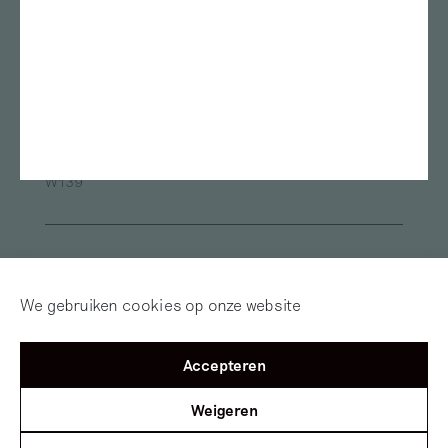
Gerrit Rietveld Academie
Das Leben am Haverkamp
Marres
TENT Rotterdam
Oude Kerk
Framer Framed
ArtEZ university of the Arts
Van Abbemuseum
Museum de Pont
Fries Museum
Oude Kerk Amsterdam
Sandberg Instituut
Museum Arnhem
Alle locaties
W139
Inloggen
Word abonnee! | Over
Red Motley – Steun
We gebruiken cookies op onze website
Mijn Motley
of Doneer!
Accepteren
©2012 — 2026
Mister Motley
Tolhuisweg 2
1031 CL
Amsterdam
Weigeren