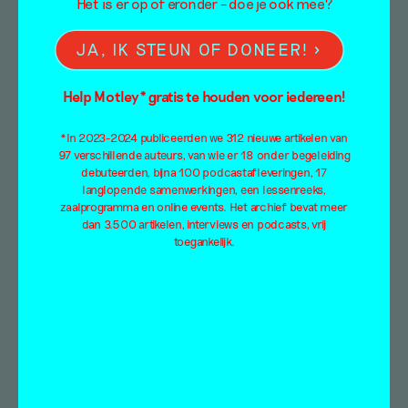
Het is er op of eronder – doe je ook mee?
JA, IK STEUN OF DONEER!
Help Motley* gratis te houden voor iedereen!
*In 2023-2024 publiceerden we 312 nieuwe artikelen van
97 verschillende auteurs, van wie er 18 onder begeleiding
debuteerden, bijna 100 podcastafleveringen, 17
langlopende samenwerkingen, een lessenreeks,
Etiket – over
zaalprogramma en online events. Het archief bevat meer
dan 3.500 artikelen, interviews en podcasts, vrij
‘Someone Lives in
toegankelijk.
This Body’
Tentoonstellingsbespreking
Jam van der Aa
22 april 2022