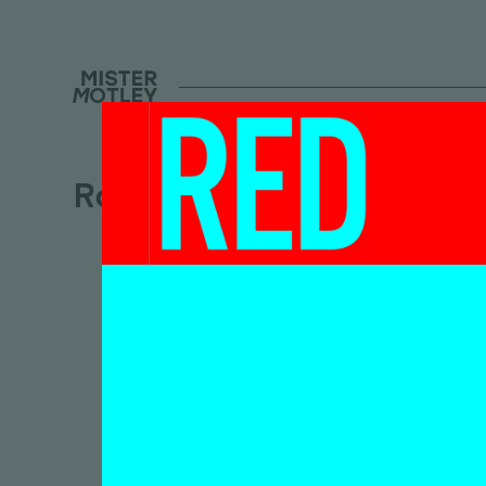
Robert Glas
Syst
vorm