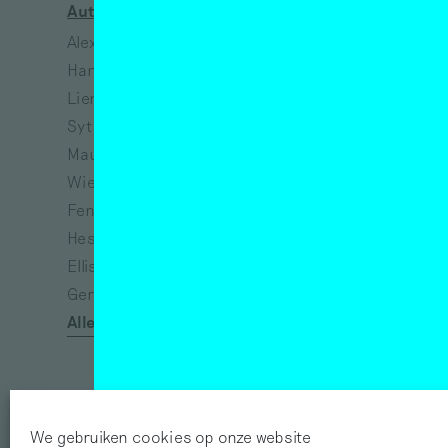
Auteurs
Kunstenaars
Alex de Vries
Jeanne van Heeswijk
Hanne Hagenaars
Bart Lunenburg
Lieneke Hulshof
Richtje Reinsma
Sytske van Koeveringe
Melanie Bonajo
Maurits de Bruijn
Susanne Khalil Yusef
Wieke Teselink
Narges Mohammadi
Fenne Saedt
Vincent van Gogh
Heske ten Cate
Eva Spierenburg
Ellis Kat
Tracey Emin
Gerda van de Glind
Afra Eisma
Alle auteurs
Félix González-Torres
We gebruiken cookies op onze website