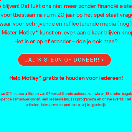
blijven! Dat lukt ons niet meer zonder financiële st
Eten
Intimiteit
Me
 voortbestaan na ruim 20 jaar op het spel staat vrag
Familie
Kapitalisme
Mig
waar voor schrijvende en reflecterende media (nog)
Feminisme
Kleding
Neu
l Mister Motley* kunst en leven aan elkaar blijven kn
Film
Kleur
Oo
Het is er op of eronder – doe je ook mee?
Fotografie
Kolonialisme
Ou
Geluid
Kunsteducatie
Pa
JA, IK STEUN OF DONEER!
Geschiedenis
Kunstmatige intelligentie
Pe
Geweld
Landschap
Pl
Installatie
Lichaam
Pol
Help Motley* gratis te houden voor iedereen!
Institutioneel
Liefde
Qu
Internet
Macht
Al
e 312 nieuwe artikelen van 97 verschillende auteurs, van wie er 18 onder begel
lopende samenwerkingen, een lessenreeks, zaalprogramma en online events. Het
artikelen, interviews en podcasts, vrij toegankelijk.