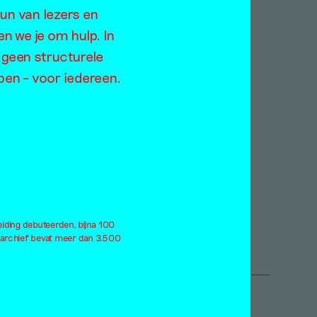
Jaargangen
eun van lezers en
Too
2021
en we je om hulp. In
ratie
2020
 geen structurele
rodiversiteit
2019
open – voor iedereen.
rlog
2018
derdom
2017
ndemie
2016
rformance
2015
atteland
2014
itiek
2013
eerness
2012
le thema's
Alle jaargangen
eiding debuteerden, bijna 100
 archief bevat meer dan 3.500