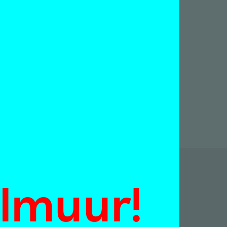
almuur!
p: