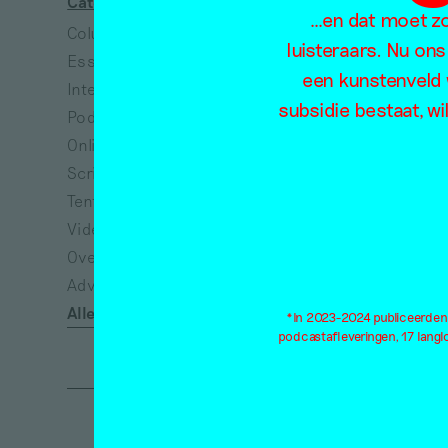
Categorieën
Thema's
…en dat moet zo 
Column
Absurdisme
luisteraars. Nu ons
Essay
Arbeid
een kunstenveld 
Interview
Architectuur
subsidie bestaat, wi
Podcast
Collectiviteit
Online tentoonstelling
Dans
Scriptie
Dieren
Tentoonstellingsbespreking
Dood
Video
Ecologie
Overig
Eenzaamheid
Advertisement*
Emancipatie
Alle categorieën
Empathie
*In 2023-2024 publiceerden w
podcastafleveringen, 17 lang