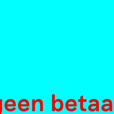
rek met
brieven
rt Glas
Robert Glas
&
Tudor Bratu
20 april 2020
ens
ri 2025
 geen beta
oorzoek de artikelen van Mister Motley o