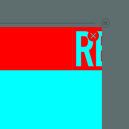
:
n
ar