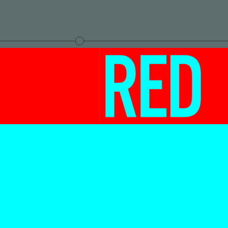
Lieve vreemde
Tudor Bratu e
eemtaal,
Robert Glas
vrijheid – in
schreven elka