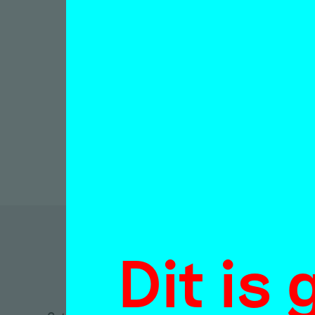
gesp
Robe
Interview
Jorne Vri
13 februa
Dit is
D