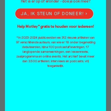
Het is er op of eronder – doe je ook mee?
Atelierbezoek: Romee
JA, IK STEUN OF DONEER!
van Oers “Ik schilder
Help Motley* gratis te houden voor iedereen!
vanuit mijn hele
*In 2023-2024 publiceerden we 312 nieuwe artikelen van
lichaam”
97 verschillende auteurs, van wie er 18 onder begeleiding
debuteerden, bijna 100 podcastafleveringen, 17
langlopende samenwerkingen, een lessenreeks,
Interview
zaalprogramma en online events. Het archief bevat meer
Alex de Vries
dan 3.500 artikelen, interviews en podcasts, vrij
3 maart 2020
toegankelijk.
Het atelier van Romee van Oers
(Zoeterwoude, 1993) in Breda kijkt uit op een
braakliggend terrein, aan de rand waarvan…