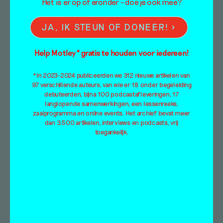
Het is er op of eronder – doe je ook mee?
JA, IK STEUN OF DONEER!
In gesprek met
Help Motley* gratis te houden voor iedereen!
Yerbossyn Meldibekov
*In 2023-2024 publiceerden we 312 nieuwe artikelen van
– Tijd als een bal in
97 verschillende auteurs, van wie er 18 onder begeleiding
debuteerden, bijna 100 podcastafleveringen, 17
een ronde ruimte
langlopende samenwerkingen, een lessenreeks,
zaalprogramma en online events. Het archief bevat meer
dan 3.500 artikelen, interviews en podcasts, vrij
Interview
toegankelijk.
Elsbeth Dekker
&
Robbie Schweiger
16 november 2021
Yerbossyn Meldibekov plaatst middels
monumenten de geschiedenis van Centraal-
Azië in een cyclisch perspectief en toont de
complexiteit en soms zelfs absurde
geopolitieke relaties van de regio. Elsbeth