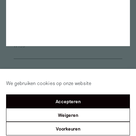
Marres
TENT Rotterdam
Oude Kerk
Framer Framed
ArtEZ university of the Arts
Van Abbemuseum
Museum de Pont
Fries Museum
Oude Kerk Amsterdam
Sandberg Instituut
Museum Arnhem
Alle locaties
W139
Inloggen
Word abonnee! | Over
Red Motley – Steun
We gebruiken cookies op onze website
Mijn Motley
of Doneer!
Accepteren
©2012 — 2026
Mister Motley
Tolhuisweg 2
1031 CL
Amsterdam
Weigeren
Voorkeuren