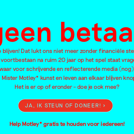
 geen beta
blijven! Dat lukt ons niet meer zonder financiële st
 voortbestaan na ruim 20 jaar op het spel staat vrag
oorzoek de artikelen van Mister Motley o
waar voor schrijvende en reflecterende media (nog)
l Mister Motley* kunst en leven aan elkaar blijven kn
Het is er op of eronder – doe je ook mee?
Eten
Intimiteit
Me
JA, IK STEUN OF DONEER!
Familie
Kapitalisme
Mig
Feminisme
Kleding
Neu
Help Motley* gratis te houden voor iedereen!
Film
Kleur
Oo
Fotografie
Kolonialisme
Ou