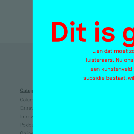
Dit is
…en dat moet zo 
luisteraars. Nu ons
D
een kunstenveld 
subsidie bestaat, wi
Categorieën
Thema's
Column
Absurdisme
Essay
Arbeid
Interview
Architectuur
Podcast
Collectiviteit
Online tentoonstelling
Dans