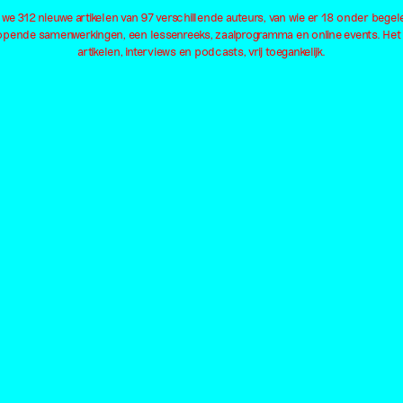
e 312 nieuwe artikelen van 97 verschillende auteurs, van wie er 18 onder begel
Geluid
Kunsteducatie
Pa
lopende samenwerkingen, een lessenreeks, zaalprogramma en online events. Het
Geschiedenis
Kunstmatige intelligentie
Pe
artikelen, interviews en podcasts, vrij toegankelijk.
Geweld
Landschap
Pl
Installatie
Lichaam
Pol
Institutioneel
Liefde
Qu
Internet
Macht
Al
Locaties
Barbara Visser
Stedelijk Museum
Ri
Vibeke Mascini
Amsterdam
Ku
Laure Prouvost
ArtEZ studium generale
Bo
Tina Farifteh
Nest
Te