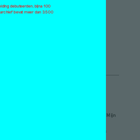
eiding debuteerden, bijna 100
ndemie
2016
 archief bevat meer dan 3.500
rformance
2015
atteland
2014
itiek
2013
eerness
2012
le thema's
Alle jaargangen
Inloggen
etveld academie
Word abonnee! | Over Mijn
nstmuseum Den Haag
Motley
nnefanten
Red Motley – Steun of
ylers Museum