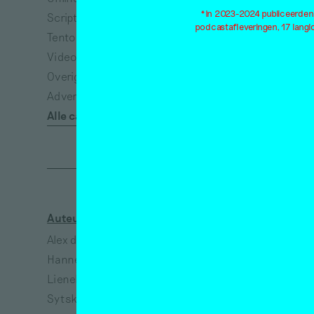
*In 2023-2024 publiceerden w
Scriptie
Dieren
podcastafleveringen, 17 lang
Tentoonstellingsbespreking
Dood
Video
Ecologie
Overig
Eenzaamheid
Advertisement*
Emancipatie
Alle categorieën
Empathie
Auteurs
Kunstenaars
Alex de Vries
Jeanne van Heeswijk
Hanne Hagenaars
Bart Lunenburg
Lieneke Hulshof
Richtje Reinsma
Sytske van Koeveringe
Melanie Bonajo