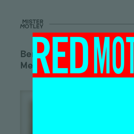
Berber
Meindertsma