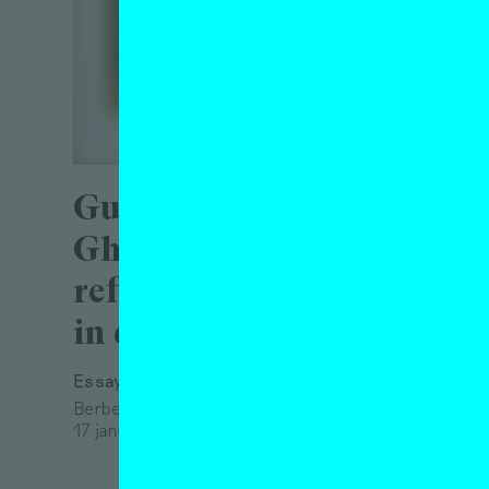
Het 
plez
het
Mou
Guest plus Host =
Ghost – een
Tentoonst
Berber M
reflectie op hosten
24 oktob
in de kunstwereld
Essay
Berber Meindertsma
17 januari 2023