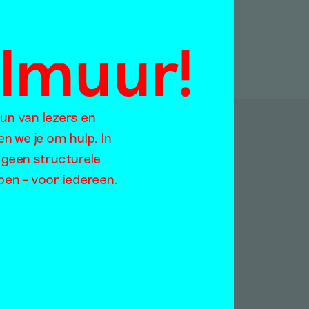
almuur!
eun van lezers en
en we je om hulp. In
p:
 geen structurele
open – voor iedereen.
Jaargangen
Too
2021
ratie
2020
rodiversiteit
2019
rlog
2018
derdom
2017