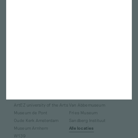
Tracey Emin
Marinus Boezem
Afra Eisma
Charl Landvreugd
Félix González-Torres
Alle kunstenaars
Locaties
Stedelijk Museum
Rietveld academie
Amsterdam
Kunstmuseum Den Haag
ArtEZ studium generale
Bonnefanten
Nest
Teylers Museum
Gerrit Rietveld Academie
Das Leben am Haverkamp
Marres
TENT Rotterdam
Oude Kerk
Framer Framed
ArtEZ university of the Arts
Van Abbemuseum
Museum de Pont
Fries Museum
Oude Kerk Amsterdam
Sandberg Instituut
Museum Arnhem
Alle locaties
W139