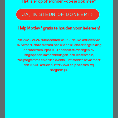
Het is er op of eronder – doe je ook mee?
interview met Karin
JA, IK STEUN OF DONEER!
Hansmann
Help Motley* gratis te houden voor iedereen!
Daniela Apice
13 maart 2019
*In 2023-2024 publiceerden we 312 nieuwe artikelen van
97 verschillende auteurs, van wie er 18 onder begeleiding
Maandelijks spreekt Daniela Apice recent
debuteerden, bijna 100 podcastafleveringen, 17
afgestudeerde kunstenaars in hun atelier, bij
langlopende samenwerkingen, een lessenreeks,
een presentatie of tijdens een werkperiode,
zaalprogramma en online events. Het archief bevat meer
op zoek naar…
dan 3.500 artikelen, interviews en podcasts, vrij
toegankelijk.