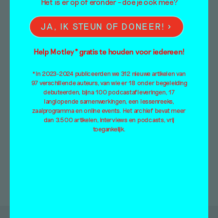
Het is er op of eronder – doe je ook mee?
Derk Thijs – Douliana
JA, IK STEUN OF DONEER!
Online tentoonstelling
Help Motley* gratis te houden voor iedereen!
Derk Thijs
*In 2023-2024 publiceerden we 312 nieuwe artikelen van
22 december 2014
97 verschillende auteurs, van wie er 18 onder begeleiding
debuteerden, bijna 100 podcastafleveringen, 17
Ik ben momenteel met behulp van mijn
langlopende samenwerkingen, een lessenreeks,
schilderijen bezig om mythische beelden en
zaalprogramma en online events. Het archief bevat meer
beeldtaal in verband te brengen met mijn […]
dan 3.500 artikelen, interviews en podcasts, vrij
toegankelijk.