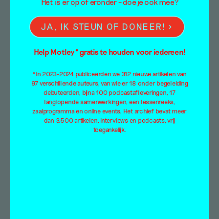
“Het hoeft ook niet
Het is er op of eronder – doe je ook mee?
altijd hetzelfde te
JA, IK STEUN OF DONEER!
blijven” – een
Help Motley* gratis te houden voor iedereen!
interview met Wilfried
Lentz
*In 2023-2024 publiceerden we 312 nieuwe artikelen van
97 verschillende auteurs, van wie er 18 onder begeleiding
debuteerden, bijna 100 podcastafleveringen, 17
Interview
langlopende samenwerkingen, een lessenreeks,
zaalprogramma en online events. Het archief bevat meer
Gritta Ewald
dan 3.500 artikelen, interviews en podcasts, vrij
29 maart 2022
toegankelijk.
De sluiting van galerie Wilfried Lentz markeert
het begin van het nieuwe avontuur
Weilermattes in het Duitse Brohl. Gritta Ewald
interviewt Wilfried over zijn nieuwe stap.