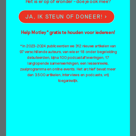
Het is er op of eronder – doe je ook mee?
JA, IK STEUN OF DONEER!
Help Motley* gratis te houden voor iedereen!
*In 2023-2024 publiceerden we 312 nieuwe artikelen van
97 verschillende auteurs, van wie er 18 onder begeleiding
debuteerden, bijna 100 podcastafleveringen, 17
Academiestudent in
langlopende samenwerkingen, een lessenreeks,
zaalprogramma en online events. Het archief bevat meer
quarantaine deel II
dan 3.500 artikelen, interviews en podcasts, vrij
toegankelijk.
Essay
Jappe Groenendijk
13 mei 2020
Denker en schrijver Jappe Groenendijk is
studieleider van de master Kunsteducatie aan
de Amsterdamse Hogeschool van de Kunsten,