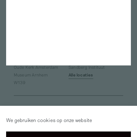
Amsterdam
Kunstmuseum Den Haag
ArtEZ studium generale
Bonnefanten
Nest
Teylers Museum
Gerrit Rietveld Academie
Das Leben am Haverkamp
Marres
TENT Rotterdam
Oude Kerk
Framer Framed
ArtEZ university of the Arts
Van Abbemuseum
Museum de Pont
Fries Museum
Oude Kerk Amsterdam
Sandberg Instituut
Museum Arnhem
Alle locaties
W139
Inloggen
Word abonnee! | Over
Red Motley – Steun
We gebruiken cookies op onze website
Mijn Motley
of Doneer!