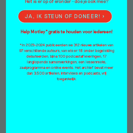
Het is er op of eronder – doe je ook mee?
JA, IK STEUN OF DONEER!
DE WET ALS
DESIGNOBJECT
Help Motley* gratis te houden voor iedereen!
Lietje Bauwens en Alice Haddad
*In 2023-2024 publiceerden we 312 nieuwe artikelen van
6 mei 2018
97 verschillende auteurs, van wie er 18 onder begeleiding
debuteerden, bijna 100 podcastafleveringen, 17
langlopende samenwerkingen, een lessenreeks,
Architectenbureau Brandlhuber+ uit Berlijn
zaalprogramma en online events. Het archief bevat meer
zoekt niet alleen naar gaten in regelgevingen,
dan 3.500 artikelen, interviews en podcasts, vrij
protocollen en wetsystemen, maar probeert
toegankelijk.
deze via […]