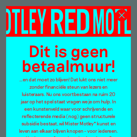
Lietje Bauwens en
Alice Haddad
Dit is geen
betaalmuur!
…en dat moet zo blijven! Dat lukt ons niet meer
zonder financiële steun van lezers en
luisteraars. Nu ons voortbestaan na ruim 20
jaar op het spel staat vragen we je om hulp. In
een kunstenveld waar voor schrijvende en
reflecterende media (nog) geen structurele
subsidie bestaat, wil Mister Motley* kunst en
leven aan elkaar blijven knopen – voor iedereen.