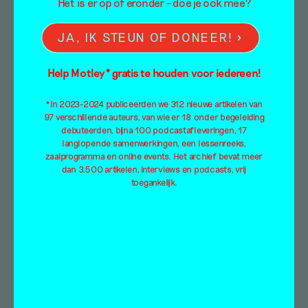
Het is er op of eronder – doe je ook mee?
JA, IK STEUN OF DONEER!
De Verzamelaar – een
kort verhaal n.a.v. het
Help Motley* gratis te houden voor iedereen!
werk van Noor Nuyten
*In 2023-2024 publiceerden we 312 nieuwe artikelen van
97 verschillende auteurs, van wie er 18 onder begeleiding
debuteerden, bijna 100 podcastafleveringen, 17
Marian Cousijn
langlopende samenwerkingen, een lessenreeks,
26 maart 2026
zaalprogramma en online events. Het archief bevat meer
dan 3.500 artikelen, interviews en podcasts, vrij
‘Hoe meer horloges de verzamelaar bezat,
toegankelijk.
hoe schrijnender het gemis van de andere
exemplaren. Bijna iedere nacht droomde ze
erover.’ De Verzamelaar is een kort verhaal uit
Digital Dust and Other Stories, de eerste
monografie over het werk van kunstenaar
Noor Nuyten. Het is geschreven door
kunsthistoricus en curator Marian Cousijn.
Behalve een overzicht van Nuytens oeuvre