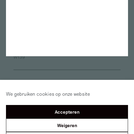
Gerrit Rietveld Academie
Das Leben am Haverkamp
Marres
TENT Rotterdam
Oude Kerk
Framer Framed
ArtEZ university of the Arts
Van Abbemuseum
Museum de Pont
Fries Museum
Oude Kerk Amsterdam
Sandberg Instituut
Museum Arnhem
Alle locaties
W139
Inloggen
Word abonnee! | Over
Red Motley – Steun
We gebruiken cookies op onze website
Mijn Motley
of Doneer!
Accepteren
©2012 — 2026
Mister Motley
Tolhuisweg 2
1031 CL
Amsterdam
Weigeren