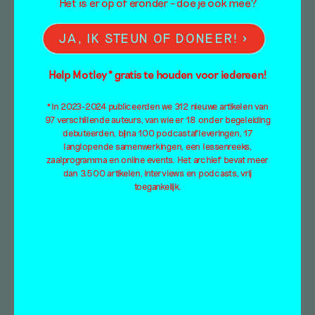
Het is er op of eronder – doe je ook mee?
‘Kunst en liefde zijn zo
JA, IK STEUN OF DONEER!
verstrengeld in ons
Help Motley* gratis te houden voor iedereen!
bestaan’ – Marieke van
*In 2023-2024 publiceerden we 312 nieuwe artikelen van
Rooy over wel en niet
97 verschillende auteurs, van wie er 18 onder begeleiding
debuteerden, bijna 100 podcastafleveringen, 17
samenwerken met
langlopende samenwerkingen, een lessenreeks,
zaalprogramma en online events. Het archief bevat meer
Domenico Mangano
dan 3.500 artikelen, interviews en podcasts, vrij
toegankelijk.
Marieke van Rooy
20 november 2023
Hoe is het om samen te werken met je
partner? In de groepstentoonstelling Yes, I Do
bij Nieuw Dakota gaan vijf liefdes- en
kunstenaarskoppels gaan in op de