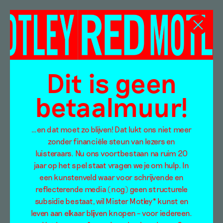
Miek Zwamborn &
Ton Zwerver
Dit is geen
betaalmuur!
…en dat moet zo blijven! Dat lukt ons niet meer
zonder financiële steun van lezers en
luisteraars. Nu ons voortbestaan na ruim 20
jaar op het spel staat vragen we je om hulp. In
een kunstenveld waar voor schrijvende en
reflecterende media (nog) geen structurele
subsidie bestaat, wil Mister Motley* kunst en
leven aan elkaar blijven knopen – voor iedereen.