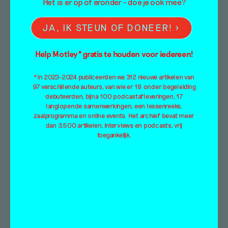
Het is er op of eronder – doe je ook mee?
JA, IK STEUN OF DONEER!
Help Motley* gratis te houden voor iedereen!
Tussen de lijnen
*In 2023-2024 publiceerden we 312 nieuwe artikelen van
97 verschillende auteurs, van wie er 18 onder begeleiding
Miek Zwamborn & Ton Zwerver
debuteerden, bijna 100 podcastafleveringen, 17
3 april 2014
langlopende samenwerkingen, een lessenreeks,
zaalprogramma en online events. Het archief bevat meer
dan 3.500 artikelen, interviews en podcasts, vrij
We zijn zonder namen van dingen.De woorden
toegankelijk.
vermijden ons hardop te denken.We zeggen
niets, zien wolken, uitgezaagd zonder wolk te
zeggen. […]