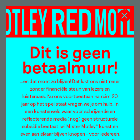
Misha de Ridder
Dit is geen
betaalmuur!
…en dat moet zo blijven! Dat lukt ons niet meer
zonder financiële steun van lezers en
luisteraars. Nu ons voortbestaan na ruim 20
jaar op het spel staat vragen we je om hulp. In
een kunstenveld waar voor schrijvende en
reflecterende media (nog) geen structurele
subsidie bestaat, wil Mister Motley* kunst en
Misha de Ridder –
leven aan elkaar blijven knopen – voor iedereen.