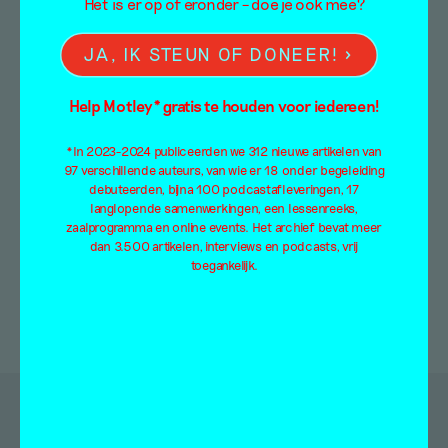
Weather Observations
Het is er op of eronder – doe je ook mee?
JA, IK STEUN OF DONEER!
Online tentoonstelling
Misha de Ridder
1 november 2015
Help Motley* gratis te houden voor iedereen!
A few years ago I was working in the far North
*In 2023-2024 publiceerden we 312 nieuwe artikelen van
of Norway. The city of Tromsø, from which
97 verschillende auteurs, van wie er 18 onder begeleiding
many […]
debuteerden, bijna 100 podcastafleveringen, 17
langlopende samenwerkingen, een lessenreeks,
zaalprogramma en online events. Het archief bevat meer
dan 3.500 artikelen, interviews en podcasts, vrij
toegankelijk.
Doorzoek de artikelen van Mister Motley