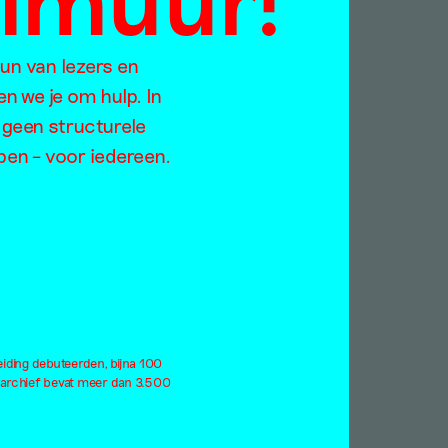
p:
eun van lezers en
en we je om hulp. In
Jaargangen
 geen structurele
Too
2021
open – voor iedereen.
ratie
2020
rodiversiteit
2019
rlog
2018
derdom
2017
ndemie
2016
rformance
2015
atteland
2014
itiek
2013
eiding debuteerden, bijna 100
eerness
2012
 archief bevat meer dan 3.500
le thema's
Alle jaargangen