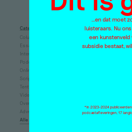
D
…en dat moet zo 
luisteraars. Nu ons
Categorieën
Thema's
een kunstenveld 
Column
Absurdisme
subsidie bestaat, wi
Essay
Arbeid
Interview
Architectuur
Podcast
Collectiviteit
Online tentoonstelling
Dans
Scriptie
Dieren
Tentoonstellingsbespreking
Dood
Video
Ecologie
Overig
Eenzaamheid
*In 2023-2024 publiceerden w
Advertisement*
Emancipatie
podcastafleveringen, 17 lang
Alle categorieën
Empathie