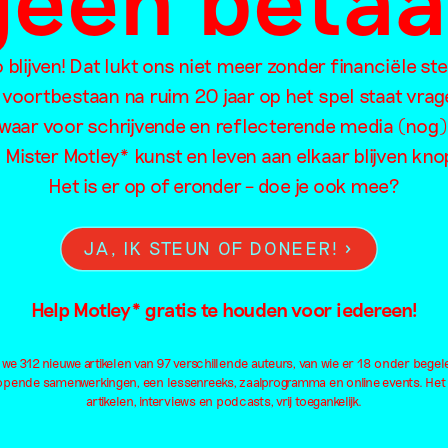
oorzoek de artikelen van Mister Motley o
blijven! Dat lukt ons niet meer zonder financiële st
 voortbestaan na ruim 20 jaar op het spel staat vrag
waar voor schrijvende en reflecterende media (nog)
Eten
Intimiteit
Me
l Mister Motley* kunst en leven aan elkaar blijven kn
Familie
Kapitalisme
Mig
Feminisme
Kleding
Neu
Het is er op of eronder – doe je ook mee?
Film
Kleur
Oo
Fotografie
Kolonialisme
Ou
JA, IK STEUN OF DONEER!
Geluid
Kunsteducatie
Pa
Geschiedenis
Kunstmatige intelligentie
Pe
Help Motley* gratis te houden voor iedereen!
Geweld
Landschap
Pl
Installatie
Lichaam
Pol
e 312 nieuwe artikelen van 97 verschillende auteurs, van wie er 18 onder begel
Institutioneel
Liefde
Qu
lopende samenwerkingen, een lessenreeks, zaalprogramma en online events. Het
artikelen, interviews en podcasts, vrij toegankelijk.
Internet
Macht
Al