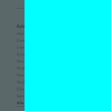
Auteurs
Kunstenaars
Alex de Vries
Jeanne van Heeswijk
Hanne Hagenaars
Bart Lunenburg
Lieneke Hulshof
Richtje Reinsma
Sytske van Koeveringe
Melanie Bonajo
Maurits de Bruijn
Susanne Khalil Yusef
Wieke Teselink
Narges Mohammadi
Fenne Saedt
Vincent van Gogh
Heske ten Cate
Eva Spierenburg
Ellis Kat
Tracey Emin
Gerda van de Glind
Afra Eisma
Alle auteurs
Félix González-Torres