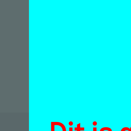
Nada
Stra
Unde
Uran
Online te
Nada van
29 april 
Dit is