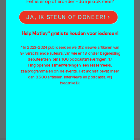
Het is er op of eronder – doe je ook mee?
onze fascinatie voor
outsider art
JA, IK STEUN OF DONEER!
Scriptie
Help Motley* gratis te houden voor iedereen!
Steef Wildenbeest
9 september 2020
*In 2023-2024 publiceerden we 312 nieuwe artikelen van
97 verschillende auteurs, van wie er 18 onder begeleiding
debuteerden, bijna 100 podcastafleveringen, 17
Steef WildenbeestArtEZ Zwolle – Docent
langlopende samenwerkingen, een lessenreeks,
Beeldende Kunst en VormgevingOutsider Art
zaalprogramma en online events. Het archief bevat meer
spreekt tot mensen op andere wijze dan
dan 3.500 artikelen, interviews en podcasts, vrij
‘normale’ kunst. Wat…
toegankelijk.