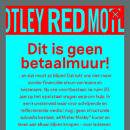
Steef Wildenbeest
Dit is geen
betaalmuur!
…en dat moet zo blijven! Dat lukt ons niet meer
zonder financiële steun van lezers en
luisteraars. Nu ons voortbestaan na ruim 20
jaar op het spel staat vragen we je om hulp. In
een kunstenveld waar voor schrijvende en
reflecterende media (nog) geen structurele
subsidie bestaat, wil Mister Motley* kunst en
Een onderzoek naar
leven aan elkaar blijven knopen – voor iedereen.