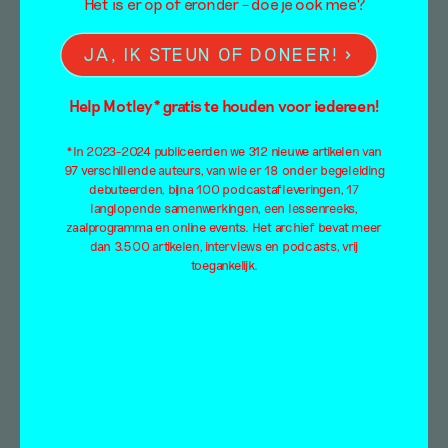
Het is er op of eronder – doe je ook mee?
Iemand heeft spijt van
JA, IK STEUN OF DONEER!
de kat die eenzaam
Help Motley* gratis te houden voor iedereen!
stierf
*In 2023-2024 publiceerden we 312 nieuwe artikelen van
97 verschillende auteurs, van wie er 18 onder begeleiding
Yentl van Stokkum
debuteerden, bijna 100 podcastafleveringen, 17
8 maart 2019
langlopende samenwerkingen, een lessenreeks,
zaalprogramma en online events. Het archief bevat meer
Yentl van Stokkum brengt een bezoek aan de
dan 3.500 artikelen, interviews en podcasts, vrij
toegankelijk.
avond van Lost en Found over Spijt,
samengesteld door Alma Mathijsen, Julia van…