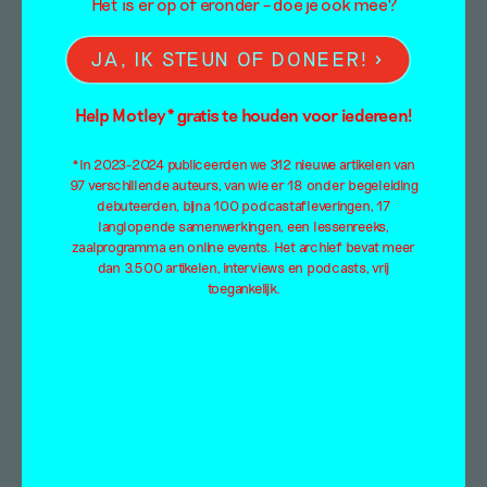
Het is er op of eronder – doe je ook mee?
JA, IK STEUN OF DONEER!
Help Motley* gratis te houden voor iedereen!
*In 2023-2024 publiceerden we 312 nieuwe artikelen van
97 verschillende auteurs, van wie er 18 onder begeleiding
debuteerden, bijna 100 podcastafleveringen, 17
langlopende samenwerkingen, een lessenreeks,
zaalprogramma en online events. Het archief bevat meer
dan 3.500 artikelen, interviews en podcasts, vrij
toegankelijk.