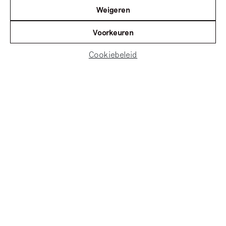
Weigeren
Kunst is Lang – Klaar van der
Lippe en Bart Stuart by
Voorkeuren
AmsterdamFM
Cookiebeleid