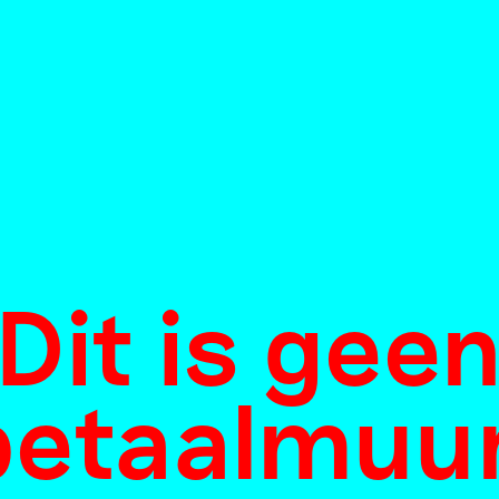
Dit is gee
betaalmuur
an you feel i