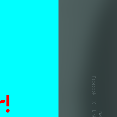
n
Facebook
!
X
t?
Delen