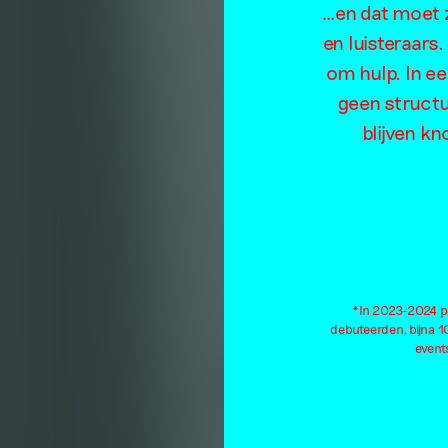
…en dat moet z
en luisteraars
om hulp. In e
geen structu
blijven kn
*In 2023-2024 pu
debuteerden, bijna 
events