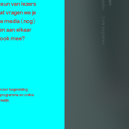
Linkedin
teun van lezers
:
at vragen we je
Link kopiëren
de media (nog)
en aan elkaar
je ook mee?
onder begeleiding
lprogramma en online
kelijk.