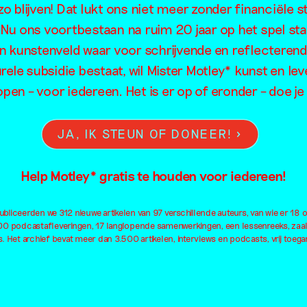
o blijven! Dat lukt ons niet meer zonder financiële s
. Nu ons voortbestaan na ruim 20 jaar op het spel sta
en kunstenveld waar voor schrijvende en reflecteren
rele subsidie bestaat, wil Mister Motley* kunst en lev
open – voor iedereen. Het is er op of eronder – doe 
JA, IK STEUN OF DONEER!
Help Motley* gratis te houden voor iedereen!
bliceerden we 312 nieuwe artikelen van 97 verschillende auteurs, van wie er 18 
100 podcastafleveringen, 17 langlopende samenwerkingen, een lessenreeks, zaa
. Het archief bevat meer dan 3.500 artikelen, interviews en podcasts, vrij toegan