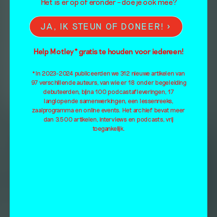
Het is er op of eronder – doe je ook mee?
JA, IK STEUN OF DONEER!
Help Motley* gratis te houden voor iedereen!
*In 2023-2024 publiceerden we 312 nieuwe artikelen van
97 verschillende auteurs, van wie er 18 onder begeleiding
debuteerden, bijna 100 podcastafleveringen, 17
langlopende samenwerkingen, een lessenreeks,
zaalprogramma en online events. Het archief bevat meer
dan 3.500 artikelen, interviews en podcasts, vrij
toegankelijk.