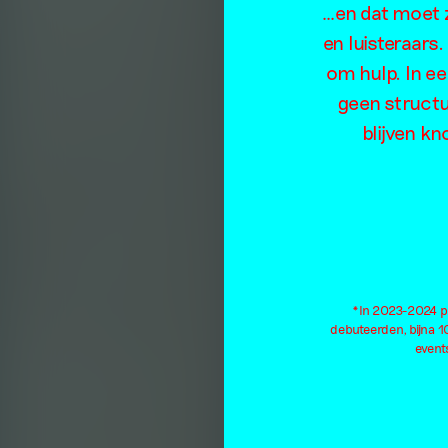
…en dat moet z
en luisteraars
om hulp. In e
geen structu
blijven kn
*In 2023-2024 pu
debuteerden, bijna 
events