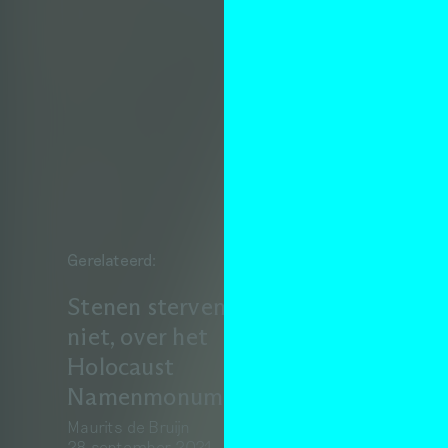
Gerelateerd:
Stenen sterven
niet, over het
Holocaust
Namenmonument
Maurits de Bruijn
28 september 2021