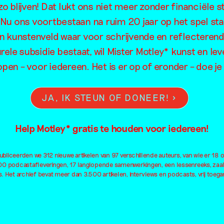
o blijven! Dat lukt ons niet meer zonder financiële s
. Nu ons voortbestaan na ruim 20 jaar op het spel sta
en kunstenveld waar voor schrijvende en reflecteren
rele subsidie bestaat, wil Mister Motley* kunst en lev
open – voor iedereen. Het is er op of eronder – doe 
JA, IK STEUN OF DONEER!
Help Motley* gratis te houden voor iedereen!
bliceerden we 312 nieuwe artikelen van 97 verschillende auteurs, van wie er 18 
100 podcastafleveringen, 17 langlopende samenwerkingen, een lessenreeks, zaa
. Het archief bevat meer dan 3.500 artikelen, interviews en podcasts, vrij toegan