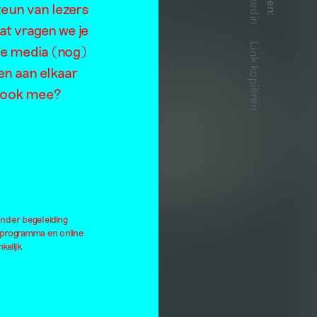
Linkedin
teun van lezers
:
at vragen we je
Link kopiëren
de media (nog)
en aan elkaar
je ook mee?
onder begeleiding
lprogramma en online
kelijk.