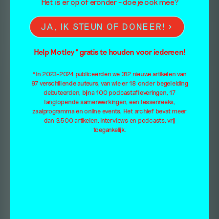
Het is er op of eronder – doe je ook mee?
JA, IK STEUN OF DONEER!
Help Motley* gratis te houden voor iedereen!
*In 2023-2024 publiceerden we 312 nieuwe artikelen van
97 verschillende auteurs, van wie er 18 onder begeleiding
debuteerden, bijna 100 podcastafleveringen, 17
langlopende samenwerkingen, een lessenreeks,
zaalprogramma en online events. Het archief bevat meer
dan 3.500 artikelen, interviews en podcasts, vrij
toegankelijk.