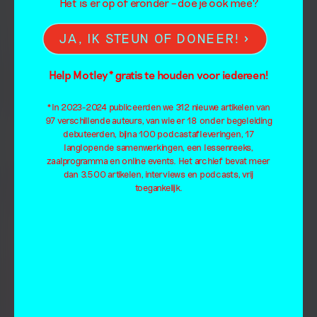
Het is er op of eronder – doe je ook mee?
JA, IK STEUN OF DONEER!
Help Motley* gratis te houden voor iedereen!
*In 2023-2024 publiceerden we 312 nieuwe artikelen van
97 verschillende auteurs, van wie er 18 onder begeleiding
debuteerden, bijna 100 podcastafleveringen, 17
langlopende samenwerkingen, een lessenreeks,
zaalprogramma en online events. Het archief bevat meer
dan 3.500 artikelen, interviews en podcasts, vrij
toegankelijk.