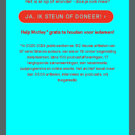
Het is er op of eronder – doe je ook mee?
JA, IK STEUN OF DONEER!
Help Motley* gratis te houden voor iedereen!
*In 2023-2024 publiceerden we 312 nieuwe artikelen van
97 verschillende auteurs, van wie er 18 onder begeleiding
debuteerden, bijna 100 podcastafleveringen, 17
langlopende samenwerkingen, een lessenreeks,
zaalprogramma en online events. Het archief bevat meer
dan 3.500 artikelen, interviews en podcasts, vrij
toegankelijk.