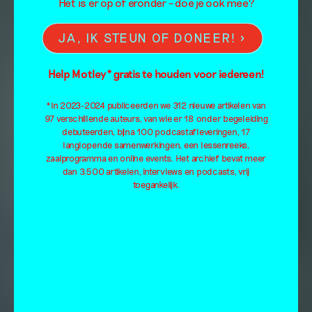
Het is er op of eronder – doe je ook mee?
JA, IK STEUN OF DONEER!
Help Motley* gratis te houden voor iedereen!
*In 2023-2024 publiceerden we 312 nieuwe artikelen van
97 verschillende auteurs, van wie er 18 onder begeleiding
debuteerden, bijna 100 podcastafleveringen, 17
langlopende samenwerkingen, een lessenreeks,
zaalprogramma en online events. Het archief bevat meer
dan 3.500 artikelen, interviews en podcasts, vrij
toegankelijk.