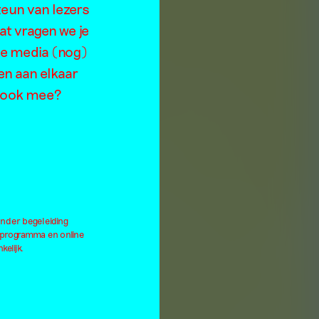
ak
teun van lezers
at vragen we je
de media (nog)
en aan elkaar
je ook mee?
onder begeleiding
lprogramma en online
kelijk.