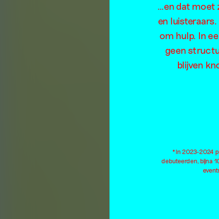
S
…en dat moet z
en luisteraars
om hulp. In e
geen structu
blijven kn
*In 2023-2024 pu
debuteerden, bijna 
events