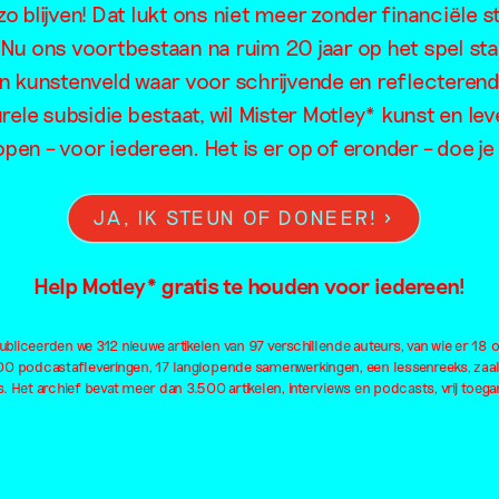
tijn ter Bra
o blijven! Dat lukt ons niet meer zonder financiële s
. Nu ons voortbestaan na ruim 20 jaar op het spel sta
en kunstenveld waar voor schrijvende en reflecteren
rele subsidie bestaat, wil Mister Motley* kunst en lev
open – voor iedereen. Het is er op of eronder – doe 
JA, IK STEUN OF DONEER!
Help Motley* gratis te houden voor iedereen!
bliceerden we 312 nieuwe artikelen van 97 verschillende auteurs, van wie er 18 
100 podcastafleveringen, 17 langlopende samenwerkingen, een lessenreeks, zaa
. Het archief bevat meer dan 3.500 artikelen, interviews en podcasts, vrij toegan