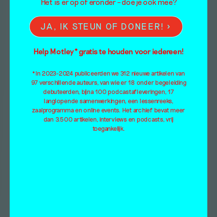
Het is er op of eronder – doe je ook mee?
JA, IK STEUN OF DONEER!
Help Motley* gratis te houden voor iedereen!
*In 2023-2024 publiceerden we 312 nieuwe artikelen van
97 verschillende auteurs, van wie er 18 onder begeleiding
debuteerden, bijna 100 podcastafleveringen, 17
langlopende samenwerkingen, een lessenreeks,
zaalprogramma en online events. Het archief bevat meer
dan 3.500 artikelen, interviews en podcasts, vrij
toegankelijk.