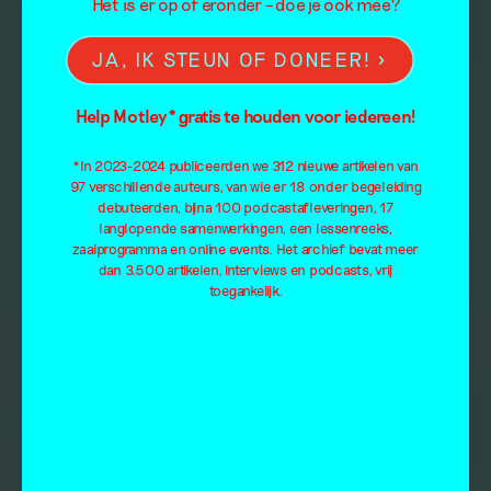
Het is er op of eronder – doe je ook mee?
JA, IK STEUN OF DONEER!
Help Motley* gratis te houden voor iedereen!
*In 2023-2024 publiceerden we 312 nieuwe artikelen van
97 verschillende auteurs, van wie er 18 onder begeleiding
debuteerden, bijna 100 podcastafleveringen, 17
langlopende samenwerkingen, een lessenreeks,
zaalprogramma en online events. Het archief bevat meer
dan 3.500 artikelen, interviews en podcasts, vrij
toegankelijk.