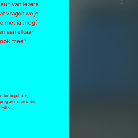
teun van lezers
at vragen we je
de media (nog)
en aan elkaar
je ook mee?
onder begeleiding
lprogramma en online
kelijk.