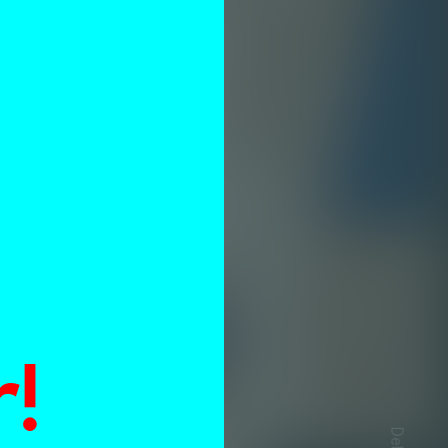
n
!
Delen