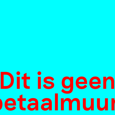
Drijfwoud
Dit is gee
betaalmuur