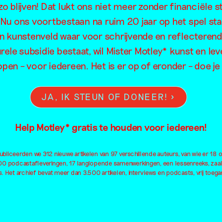
o blijven! Dat lukt ons niet meer zonder financiële s
. Nu ons voortbestaan na ruim 20 jaar op het spel sta
en kunstenveld waar voor schrijvende en reflecteren
rele subsidie bestaat, wil Mister Motley* kunst en lev
open – voor iedereen. Het is er op of eronder – doe 
JA, IK STEUN OF DONEER!
Help Motley* gratis te houden voor iedereen!
bliceerden we 312 nieuwe artikelen van 97 verschillende auteurs, van wie er 18 
100 podcastafleveringen, 17 langlopende samenwerkingen, een lessenreeks, zaa
. Het archief bevat meer dan 3.500 artikelen, interviews en podcasts, vrij toegan