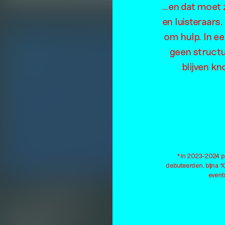
…en dat moet z
en luisteraars
om hulp. In e
geen structu
blijven kn
*In 2023-2024 pu
debuteerden, bijna 
events