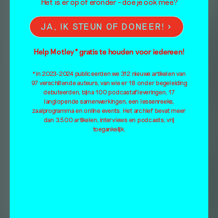
Het is er op of eronder – doe je ook mee?
JA, IK STEUN OF DONEER!
Help Motley* gratis te houden voor iedereen!
*In 2023-2024 publiceerden we 312 nieuwe artikelen van
97 verschillende auteurs, van wie er 18 onder begeleiding
debuteerden, bijna 100 podcastafleveringen, 17
langlopende samenwerkingen, een lessenreeks,
zaalprogramma en online events. Het archief bevat meer
dan 3.500 artikelen, interviews en podcasts, vrij
toegankelijk.