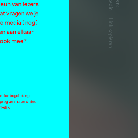
Linkedin
teun van lezers
:
at vragen we je
Link kopiëren
de media (nog)
en aan elkaar
je ook mee?
onder begeleiding
lprogramma en online
kelijk.