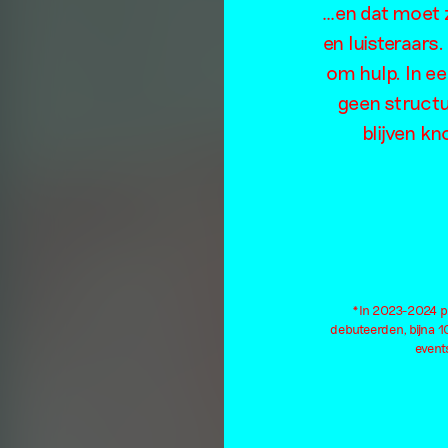
…en dat moet z
en luisteraars
om hulp. In e
geen structu
blijven kn
*In 2023-2024 pu
debuteerden, bijna 
events