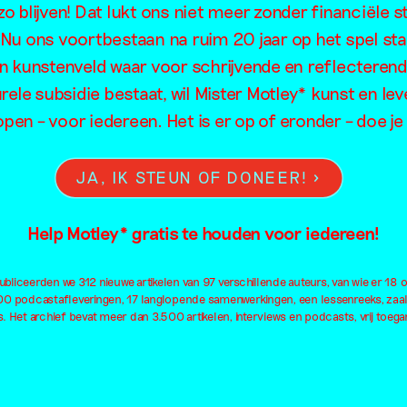
o blijven! Dat lukt ons niet meer zonder financiële s
. Nu ons voortbestaan na ruim 20 jaar op het spel sta
en kunstenveld waar voor schrijvende en reflecteren
rele subsidie bestaat, wil Mister Motley* kunst en lev
open – voor iedereen. Het is er op of eronder – doe 
JA, IK STEUN OF DONEER!
Help Motley* gratis te houden voor iedereen!
bliceerden we 312 nieuwe artikelen van 97 verschillende auteurs, van wie er 18 
100 podcastafleveringen, 17 langlopende samenwerkingen, een lessenreeks, zaa
. Het archief bevat meer dan 3.500 artikelen, interviews en podcasts, vrij toegan