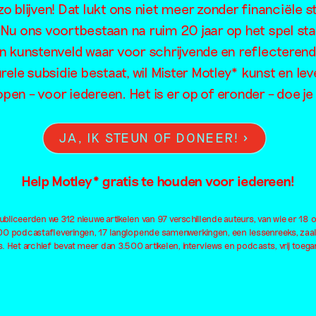
o blijven! Dat lukt ons niet meer zonder financiële s
. Nu ons voortbestaan na ruim 20 jaar op het spel sta
en kunstenveld waar voor schrijvende en reflecteren
rele subsidie bestaat, wil Mister Motley* kunst en lev
open – voor iedereen. Het is er op of eronder – doe 
JA, IK STEUN OF DONEER!
Help Motley* gratis te houden voor iedereen!
bliceerden we 312 nieuwe artikelen van 97 verschillende auteurs, van wie er 18 
100 podcastafleveringen, 17 langlopende samenwerkingen, een lessenreeks, zaa
. Het archief bevat meer dan 3.500 artikelen, interviews en podcasts, vrij toegan