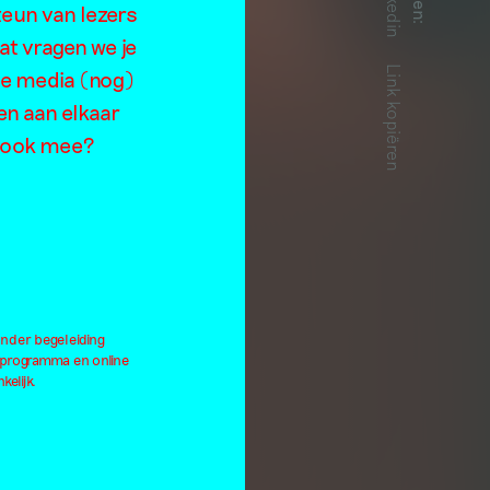
Linkedin
teun van lezers
:
at vragen we je
Link kopiëren
de media (nog)
en aan elkaar
je ook mee?
onder begeleiding
lprogramma en online
kelijk.