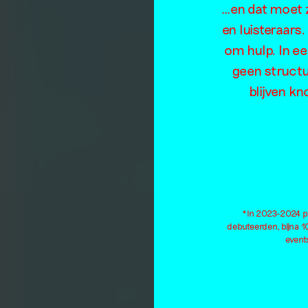
…en dat moet z
en luisteraars
om hulp. In e
geen structu
blijven kn
*In 2023-2024 pu
debuteerden, bijna 
events