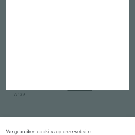
Locaties
Stedelijk Museum
Rietveld academie
Amsterdam
Kunstmuseum Den Haag
ArtEZ studium generale
Bonnefanten
Nest
Teylers Museum
Gerrit Rietveld Academie
Das Leben am Haverkamp
Marres
TENT Rotterdam
Oude Kerk
Framer Framed
ArtEZ university of the Arts
Van Abbemuseum
Museum de Pont
Fries Museum
Oude Kerk Amsterdam
Sandberg Instituut
Museum Arnhem
Alle locaties
W139
Inloggen
Word abonnee! | Over
Red Motley – Steun
We gebruiken cookies op onze website