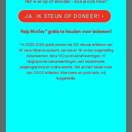
Het is er op of eronder – doe je ook mee?
JA, IK STEUN OF DONEER!
FOREVER YOUNG –
Help Motley* gratis te houden voor iedereen!
over walvissen en
feministische golven
*In 2023-2024 publiceerden we 312 nieuwe artikelen van
97 verschillende auteurs, van wie er 18 onder begeleiding
debuteerden, bijna 100 podcastafleveringen, 17
Essay
langlopende samenwerkingen, een lessenreeks,
zaalprogramma en online events. Het archief bevat meer
Teddy Tops
dan 3.500 artikelen, interviews en podcasts, vrij
21 oktober 2025
toegankelijk.
Teddy Tops opende FOREVER YOUNG, de
overzichtstentoonstelling die vijftig jaar
kunstenaarschap van Lydia Schouten viert, en
schreef een tekst die als water is en uitlopers
vormt naar Virginia Woolf, Louise Bourgeois,
de oude wijsheid van walvissen en de Dolle
Mina’s. ‘Een nieuwe feministische golf is in