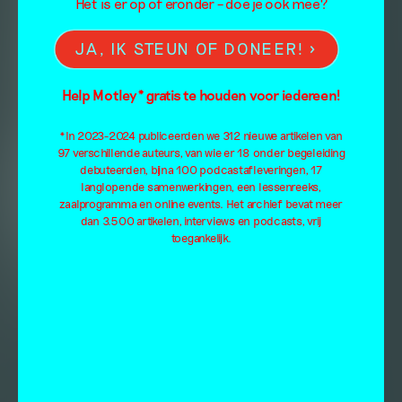
Het is er op of eronder – doe je ook mee?
JA, IK STEUN OF DONEER!
Help Motley* gratis te houden voor iedereen!
*In 2023-2024 publiceerden we 312 nieuwe artikelen van
97 verschillende auteurs, van wie er 18 onder begeleiding
debuteerden, bijna 100 podcastafleveringen, 17
langlopende samenwerkingen, een lessenreeks,
zaalprogramma en online events. Het archief bevat meer
dan 3.500 artikelen, interviews en podcasts, vrij
toegankelijk.