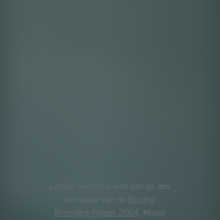
Lorian Gwynn is een van de zes
winnaars van de
Buning
Brongers Prijzen 2024
. Mister