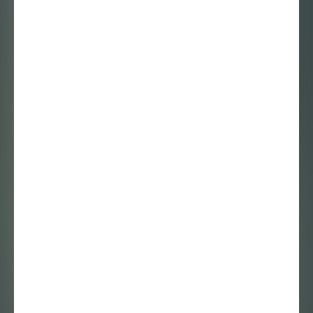
Het beslissende
moment – in
gesprek met
Lorian Gwynn
Gerelateerde artikelen
Delen