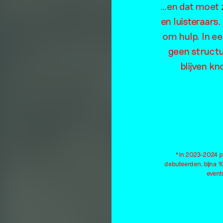
…en dat moet z
en luisteraars
om hulp. In e
geen structu
blijven kn
*In 2023-2024 pu
debuteerden, bijna 
events