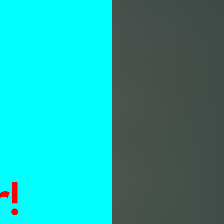
n
!
at