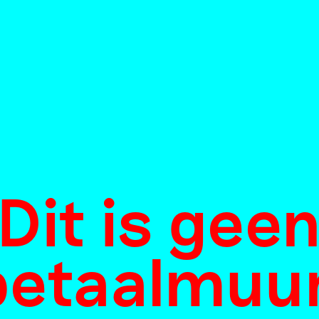
Dit is gee
betaalmuur
et museum d