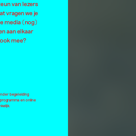
teun van lezers
at vragen we je
de media (nog)
en aan elkaar
je ook mee?
onder begeleiding
lprogramma en online
kelijk.