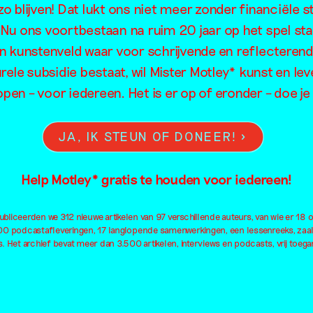
nooit werd
o blijven! Dat lukt ons niet meer zonder financiële s
. Nu ons voortbestaan na ruim 20 jaar op het spel sta
afgemaakt
en kunstenveld waar voor schrijvende en reflecteren
rele subsidie bestaat, wil Mister Motley* kunst en lev
open – voor iedereen. Het is er op of eronder – doe 
JA, IK STEUN OF DONEER!
Help Motley* gratis te houden voor iedereen!
bliceerden we 312 nieuwe artikelen van 97 verschillende auteurs, van wie er 18 
100 podcastafleveringen, 17 langlopende samenwerkingen, een lessenreeks, zaa
. Het archief bevat meer dan 3.500 artikelen, interviews en podcasts, vrij toegan