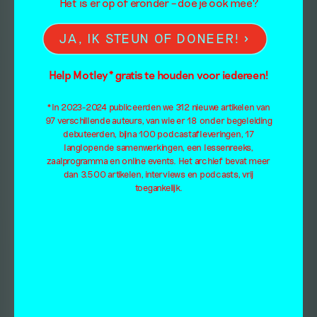
Het is er op of eronder – doe je ook mee?
JA, IK STEUN OF DONEER!
Help Motley* gratis te houden voor iedereen!
*In 2023-2024 publiceerden we 312 nieuwe artikelen van
97 verschillende auteurs, van wie er 18 onder begeleiding
debuteerden, bijna 100 podcastafleveringen, 17
langlopende samenwerkingen, een lessenreeks,
zaalprogramma en online events. Het archief bevat meer
dan 3.500 artikelen, interviews en podcasts, vrij
toegankelijk.