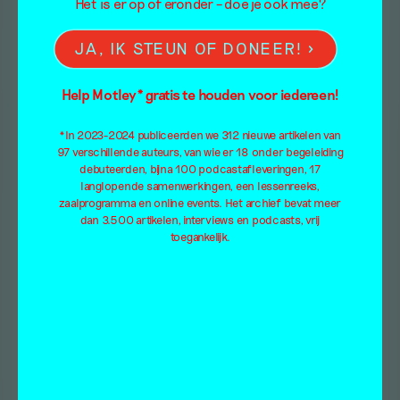
Het is er op of eronder – doe je ook mee?
JA, IK STEUN OF DONEER!
Help Motley* gratis te houden voor iedereen!
*In 2023-2024 publiceerden we 312 nieuwe artikelen van
97 verschillende auteurs, van wie er 18 onder begeleiding
debuteerden, bijna 100 podcastafleveringen, 17
langlopende samenwerkingen, een lessenreeks,
zaalprogramma en online events. Het archief bevat meer
dan 3.500 artikelen, interviews en podcasts, vrij
toegankelijk.