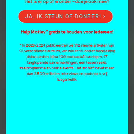
Het is er op of eronder – doe je ook mee?
JA, IK STEUN OF DONEER!
Help Motley* gratis te houden voor iedereen!
*In 2023-2024 publiceerden we 312 nieuwe artikelen van
97 verschillende auteurs, van wie er 18 onder begeleiding
debuteerden, bijna 100 podcastafleveringen, 17
langlopende samenwerkingen, een lessenreeks,
zaalprogramma en online events. Het archief bevat meer
dan 3.500 artikelen, interviews en podcasts, vrij
toegankelijk.