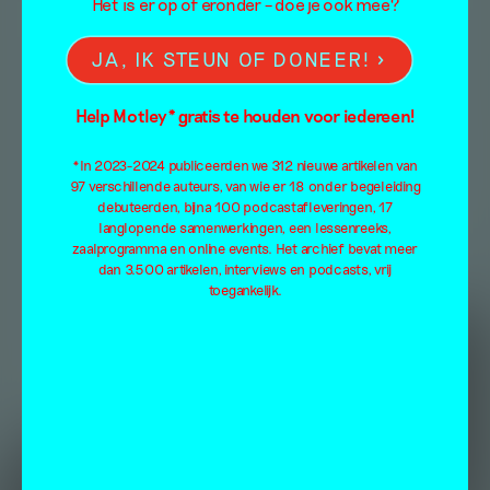
Het is er op of eronder – doe je ook mee?
JA, IK STEUN OF DONEER!
Help Motley* gratis te houden voor iedereen!
*In 2023-2024 publiceerden we 312 nieuwe artikelen van
97 verschillende auteurs, van wie er 18 onder begeleiding
debuteerden, bijna 100 podcastafleveringen, 17
langlopende samenwerkingen, een lessenreeks,
zaalprogramma en online events. Het archief bevat meer
dan 3.500 artikelen, interviews en podcasts, vrij
toegankelijk.