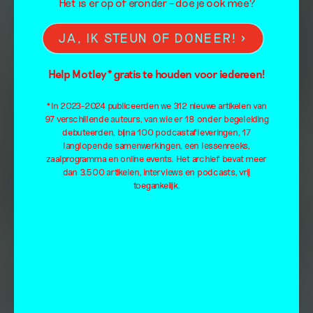
Het is er op of eronder – doe je ook mee?
JA, IK STEUN OF DONEER!
Help Motley* gratis te houden voor iedereen!
*In 2023-2024 publiceerden we 312 nieuwe artikelen van
97 verschillende auteurs, van wie er 18 onder begeleiding
debuteerden, bijna 100 podcastafleveringen, 17
langlopende samenwerkingen, een lessenreeks,
zaalprogramma en online events. Het archief bevat meer
dan 3.500 artikelen, interviews en podcasts, vrij
toegankelijk.