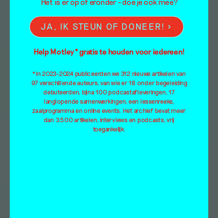
Het is er op of eronder – doe je ook mee?
JA, IK STEUN OF DONEER!
Help Motley* gratis te houden voor iedereen!
*In 2023-2024 publiceerden we 312 nieuwe artikelen van
97 verschillende auteurs, van wie er 18 onder begeleiding
debuteerden, bijna 100 podcastafleveringen, 17
langlopende samenwerkingen, een lessenreeks,
zaalprogramma en online events. Het archief bevat meer
dan 3.500 artikelen, interviews en podcasts, vrij
toegankelijk.