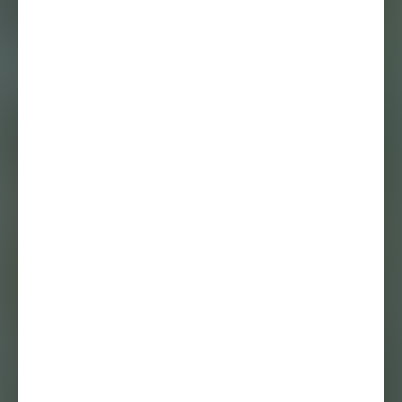
KUNST IS LANG:
Susanne Khalil
Yusef