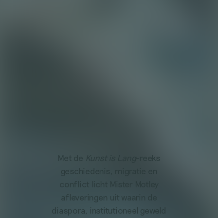
Met de
Kunst is Lang
-reeks
geschiedenis, migratie en
conflict licht Mister Motley
afleveringen uit waarin de
diaspora, institutioneel geweld