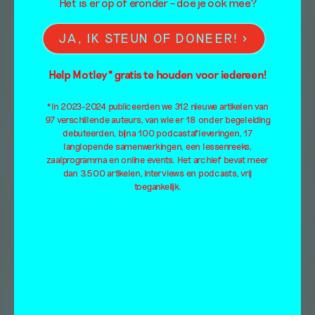
Het is er op of eronder – doe je ook mee?
JA, IK STEUN OF DONEER!
Help Motley* gratis te houden voor iedereen!
*In 2023-2024 publiceerden we 312 nieuwe artikelen van
97 verschillende auteurs, van wie er 18 onder begeleiding
debuteerden, bijna 100 podcastafleveringen, 17
langlopende samenwerkingen, een lessenreeks,
zaalprogramma en online events. Het archief bevat meer
dan 3.500 artikelen, interviews en podcasts, vrij
toegankelijk.