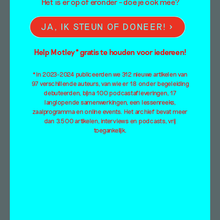
Het is er op of eronder – doe je ook mee?
JA, IK STEUN OF DONEER!
Help Motley* gratis te houden voor iedereen!
*In 2023-2024 publiceerden we 312 nieuwe artikelen van
97 verschillende auteurs, van wie er 18 onder begeleiding
debuteerden, bijna 100 podcastafleveringen, 17
langlopende samenwerkingen, een lessenreeks,
zaalprogramma en online events. Het archief bevat meer
dan 3.500 artikelen, interviews en podcasts, vrij
toegankelijk.