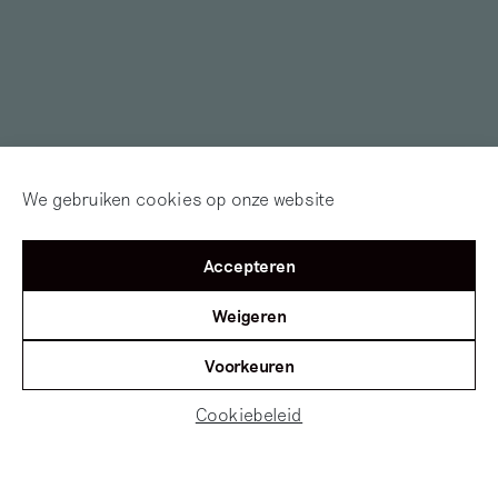
We gebruiken cookies op onze website
Accepteren
Weigeren
Kunst is Lang – Anouk Kruithof –
12 oktober 2016 by
Voorkeuren
AmsterdamFM
Cookiebeleid